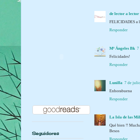
de lector a lector
FELICIDADES a lo
Responder
Mª Ángeles Bk
7
Felicidades!
Responder
Lunilla
7 de juli
Enhorabuena
Responder
La Isla de las Mi
Qué bien !! Mucha
Besos
Seguidores
Responder