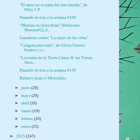
"El amor no es nada del otro mundo", de
Félix J. P...
Pasando revista a la semana #160
"Martina en tierra firme" (Horizonte
Martina#2), d...
Ganadores sorteo "La mejor de las vidas"
"Cangura para todo", de Gloria Fuertes:
humor y co...
"Leyendas de la Tierra Límite II: las Tierras
Oscu...
Pasando revista a la semana #159
Balance junio y #RetoJulio
►
junio
(20)
►
mayo
(20)
►
abril
(18)
►
marzo
(19)
►
febrero
(20)
►
enero
(25)
►
2015
(247)