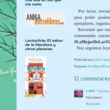
me meto
Por favor, envia
para poder pasárs
ejemplares, organiz
Recordad que empe
comentando nuestr
LecturArte: El sabor
#LaMejorDeLasVi
de la literatura y
Nos seguimos ley
otros placeres
Publicado por
Lidia Casa
Etiquetas:
#LaMejorDeLas
12 comentario
LAKY
7 de julio
Felicidades!
Responder