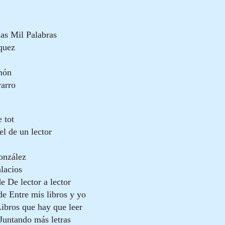
las Mil Palabras
quez
món
varro
 tot
el de un lector
onzález
lacios
e De lector a lector
e Entre mis libros y yo
ibros que hay que leer
 Juntando más letras