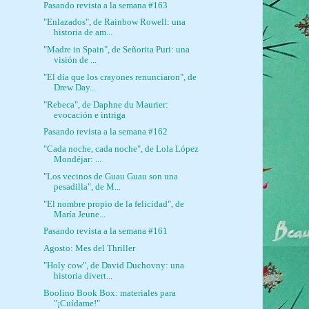
Pasando revista a la semana #163
"Enlazados", de Rainbow Rowell: una
historia de am...
"Madre in Spain", de Señorita Puri: una
visión de ...
"El día que los crayones renunciaron", de
Drew Day...
"Rebeca", de Daphne du Maurier:
evocación e intriga
Pasando revista a la semana #162
"Cada noche, cada noche", de Lola López
Mondéjar: ...
"Los vecinos de Guau Guau son una
pesadilla", de M...
"El nombre propio de la felicidad", de
María Jeune...
Pasando revista a la semana #161
Agosto: Mes del Thriller
"Holy cow", de David Duchovny: una
historia divert...
Boolino Book Box: materiales para
"¡Cuídame!"