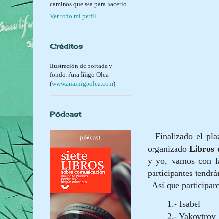
caminos que sea para hacerlo.
Ver todo mi perfil
Créditos
Ilustración de portada y
fondo: Ana Íñigo Olea
(
www.anainigoolea.com
)
Pódcast
Finalizado el plaz
organizado
Libros 
y yo, vamos con la
participantes tendr
Así que participare
1.- Isabel
2.- Yakoytroy