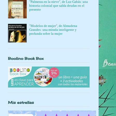
"Palmeras en la nieve", de Luz Gabás: una
historia colonial que salda deudas en el
presente
"Modelos de mujer", de Almudena
Grandes: una mirada inteligente y
profunda sobre la mujer
Boolino Book Box
Mis estrellas