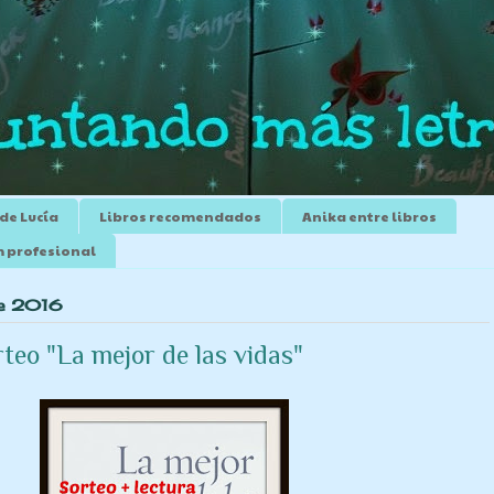
 de Lucía
Libros recomendados
Anika entre libros
m profesional
 de 2016
teo "La mejor de las vidas"