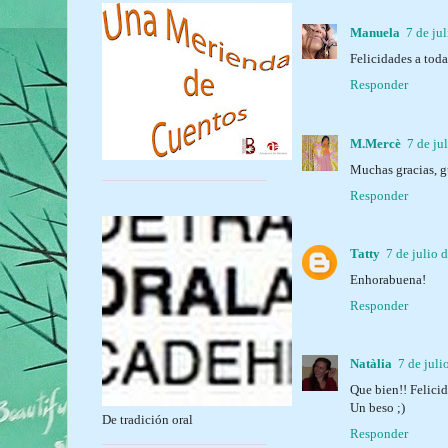
Manuela
7 de ju
Felicidades a toda
Responder
M.Mercè
7 de ju
Muchas gracias, g
Responder
Tatty
7 de julio 
Enhorabuena!
Responder
Natàlia
7 de juli
Que bien!! Felicid
Un beso ;)
De tradición oral
Responder