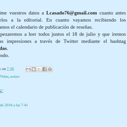
dme vuestros datos a
Lcasado76@gmail.com
cuanto antes
elos a la editorial. En cuanto vayamos recibiendo los
amos el calendario de publicación de reseñas.
zaremos a leer todos juntos el 18 de julio y que
iremos
as impresiones a través de Twitter mediante el hashtag
das
.
endo.
do
en
7:30
Vidas
,
sorteo
s:
 de 2016 a las 7:41