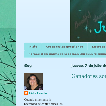
Inicio
Cosas en las que pienso
La cosas
Periodista y animadora sociocultural: currículu
Soy
jueves, 7 de julio
Ganadores sor
Lidia Casado
Cuando una siente la
necesidad de contar, busca los