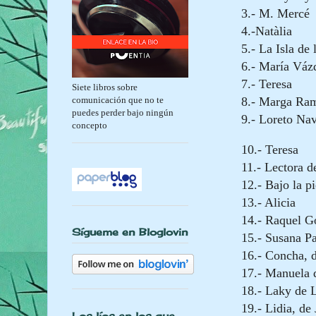
3.- M. Mercé
4.-Natàlia
5.- La Isla de 
6.- María Váz
7.- Teresa
Siete libros sobre
comunicación que no te
8.- Marga Ra
puedes perder bajo ningún
9.- Loreto Na
concepto
10.-
Teresa
11.-
Lectora de
12.-
Bajo la pi
13.-
Alicia
14.-
Raquel G
Sígueme en Bloglovin
15.-
Susana Pa
16.-
Concha, d
17.-
Manuela d
18.-
Laky de L
19.-
Lidia, de
Los líos en los que